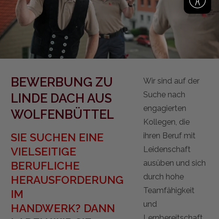
BEWERBUNG ZU
Wir sind auf der
Suche nach
LINDE DACH AUS
engagierten
WOLFENBÜTTEL
Kollegen, die
SIE SUCHEN EINE
ihren Beruf mit
Leidenschaft
VIELSEITIGE
ausüben und sich
BERUFLICHE
durch hohe
HERAUSFORDERUNG
Teamfähigkeit
IM
und
HANDWERK? DANN
Lernbereitschaft