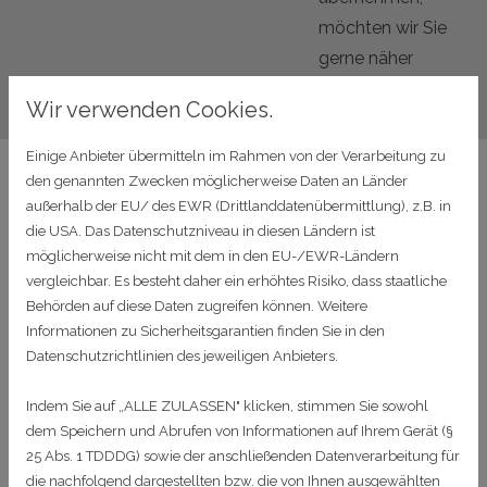
möchten wir Sie
gerne näher
kennenlernen!
Wir verwenden Cookies.
Einige Anbieter übermitteln im Rahmen von der Verarbeitung zu
den genannten Zwecken möglicherweise Daten an Länder
BEWERBEN SIE SICH HIER
außerhalb der EU/ des EWR (Drittlanddatenübermittlung), z.B. in
die USA. Das Datenschutzniveau in diesen Ländern ist
möglicherweise nicht mit dem in den EU-/EWR-Ländern
vergleichbar. Es besteht daher ein erhöhtes Risiko, dass staatliche
Behörden auf diese Daten zugreifen können. Weitere
Informationen zu Sicherheitsgarantien finden Sie in den
Datenschutzrichtlinien des jeweiligen Anbieters.
Indem Sie auf „ALLE ZULASSEN" klicken, stimmen Sie sowohl
dem Speichern und Abrufen von Informationen auf Ihrem Gerät (§
25 Abs. 1 TDDDG) sowie der anschließenden Datenverarbeitung für
die nachfolgend dargestellten bzw. die von Ihnen ausgewählten