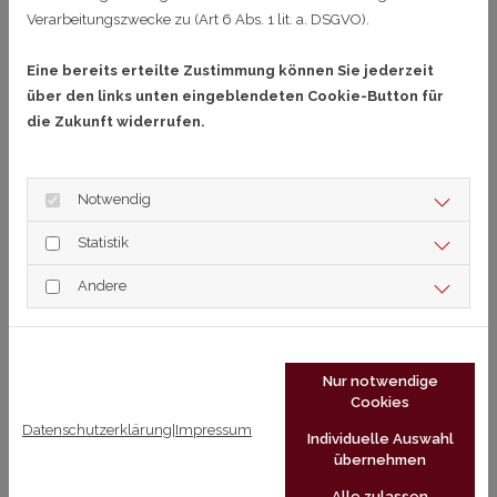
Verarbeitungszwecke zu (Art 6 Abs. 1 lit. a. DSGVO).
Eine bereits erteilte Zustimmung können Sie jederzeit
über den links unten eingeblendeten Cookie-Button für
die Zukunft widerrufen.
Notwendig
Statistik
Voraussetzungen
Andere
Gültiger Führerschein Klasse B
Nur notwendige
Persönliche Nachricht
Cookies
Datenschutzerklärung
|
Impressum
Individuelle Auswahl
übernehmen
Alle zulassen