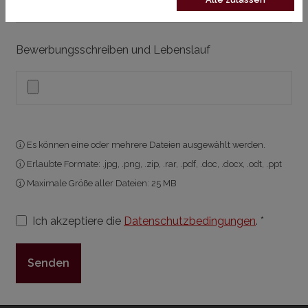
Bewerbungsschreiben und Lebenslauf
Es können eine oder mehrere Dateien ausgewählt werden.
Erlaubte Formate: .jpg, .png, .zip, .rar, .pdf, .doc, .docx, .odt, .ppt
Maximale Größe aller Dateien: 25 MB
Ich akzeptiere die
Datenschutzbedingungen
. *