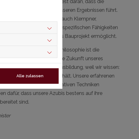
lschichtigkeit. Wir glauben fest daran, dass die
cher Fachkenntnisse zu besseren Ergebnissen führt.
 neben Dachdeckergesellen auch Klempner,
ammen. Jeder bringt seine spezifischen Fähigkeiten
 Herangehensweise an jedes Bauprojekt ermöglicht.
pekt unserer Unternehmensphilosophie ist die
re Auszubildenden sind die Zukunft unseres
vestieren intensiv in ihre Ausbildung, weil wir wissen:
wie die Ausbildung, die er erhält. Unsere erfahrenen
Alle zulassen
n ihr Wissen und ihre innovativen Techniken
en dafür, dass unsere Azubis bestens auf ihre
ereitet sind.
ister