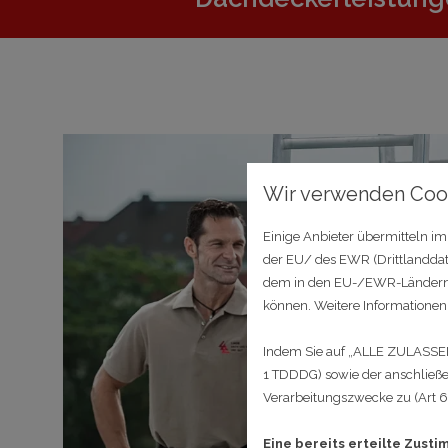
Wir verwenden Coo
Einige Anbieter übermitteln 
der EU/ des EWR (Drittlanddate
dem in den EU-/EWR-Ländern ver
können. Weitere Informationen 
Indem Sie auf „ALLE ZULASSEN"
1 TDDDG) sowie der anschließe
Verarbeitungszwecke zu (Art 6 A
Eine bereits erteilte Zust