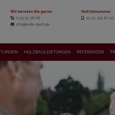
Wir beraten Sie gerne
Notfallnummer
0 53 31. 28 78
01 75. 431 67 43
info@linde-dach.de
STUNGEN
HOLZBAULEISTUNGEN
REFERENZEN
P