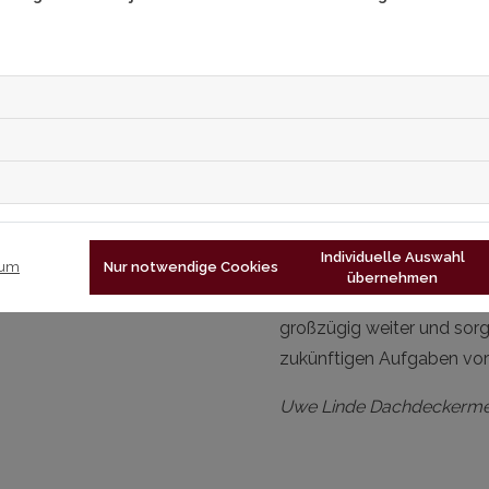
sondern auch in seiner Vie
Kombination unterschiedli
Deshalb arbeiten bei uns
Zimmerer und Tischler zus
ein, was eine umfassende
Ein weiterer zentraler As
Nachwuchsförderung. Unse
Handwerksbetriebes. Wir in
Individuelle Auswahl
Jeder Azubi ist nur so gut 
sum
Nur notwendige Cookies
übernehmen
Meister und Gesellen gebe
großzügig weiter und sorg
zukünftigen Aufgaben vorb
Uwe Linde Dachdeckerme