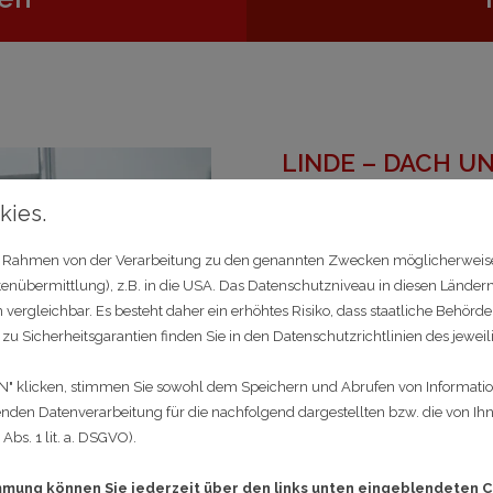
LINDE – DACH U
In der heutigen Arbeitswel
kies.
häufig sind, hebt sich un
im Rahmen von der Verarbeitung zu den genannten Zwecken möglicherweis
hervor. Bei uns ist es kein
nübermittlung), z.B. in die USA. Das Datenschutzniveau in diesen Ländern
Unternehmen bleiben. Diese
gleichbar. Es besteht daher ein erhöhtes Risiko, dass staatliche Behörde
Zufriedenheit und das Eng
zu Sicherheitsgarantien finden Sie in den Datenschutzrichtlinien des jeweil
wesentlicher Erfolgsfaktor
Erfahrung unserer Fachkräf
 klicken, stimmen Sie sowohl dem Speichern und Abrufen von Information
nden Datenverarbeitung für die nachfolgend dargestellten bzw. die von I
Präzision, umfassender K
bs. 1 lit. a. DSGVO).
Unsere Stärke liegt jedoch
immung können Sie jederzeit über den links unten eingeblendeten C