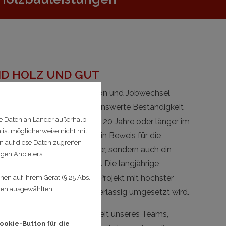
ND HOLZ UND GUT
t, in der Mitarbeiterfluktuation und Jobwechsel
ser Team durch eine bemerkenswerte Beständigkeit
e Daten an Länder außerhalb
e Seltenheit, dass Mitarbeiter 20 Jahre oder länger im
 ist möglicherweise nicht mit
 Kontinuität ist nicht nur ein Beweis für die
n auf diese Daten zugreifen
agement unserer Mitarbeiter, sondern auch ein
igen Anbieters.
 für unsere Kundenprojekte. Die langjährige
te stellt sicher, dass jedes Projekt mit höchster
en auf Ihrem Gerät (§ 25 Abs.
hnen ausgewählten
ompetenz und Qualität zuverlässig umgesetzt wird.
 nicht nur in der Beständigkeit unseres Teams,
ookie-Button für die